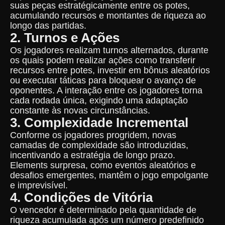
suas peças estratégicamente entre os potes,
acumulando recursos e montantes de riqueza ao
longo das partidas.
2. Turnos e Ações
Os jogadores realizam turnos alternados, durante
os quais podem realizar ações como transferir
recursos entre potes, investir em bônus aleatórios
ou executar táticas para bloquear o avanço de
oponentes. A interação entre os jogadores torna
cada rodada única, exigindo uma adaptação
constante às novas circunstâncias.
3. Complexidade Incremental
Conforme os jogadores progridem, novas
camadas de complexidade são introduzidas,
incentivando a estratégia de longo prazo.
Elements surpresa, como eventos aleatórios e
desafios emergentes, mantêm o jogo empolgante
e imprevisível.
4. Condições de Vitória
O vencedor é determinado pela quantidade de
riqueza acumulada após um número predefinido