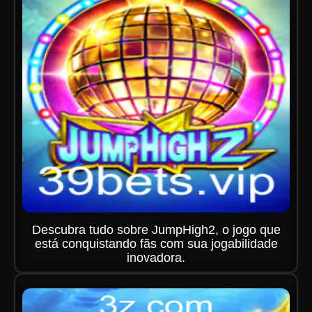
Descubra tudo sobre JumpHigh2, o jogo que
está conquistando fãs com sua jogabilidade
inovadora.