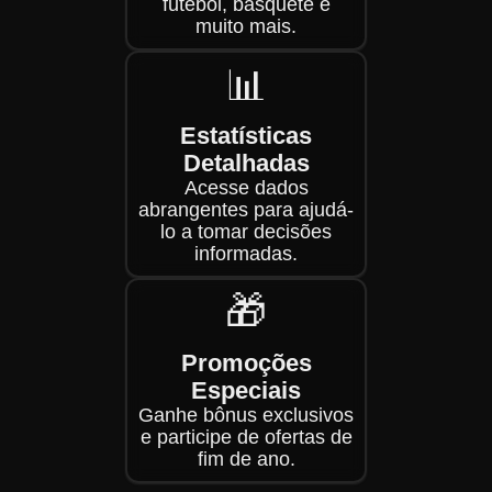
futebol, basquete e
muito mais.
📊
Estatísticas
Detalhadas
Acesse dados
abrangentes para ajudá-
lo a tomar decisões
informadas.
🎁
Promoções
Especiais
Ganhe bônus exclusivos
e participe de ofertas de
fim de ano.