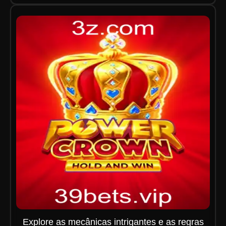
Explore as mecânicas intrigantes e as regras