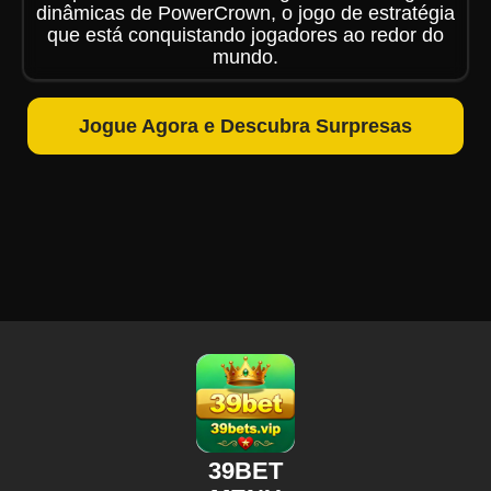
dinâmicas de PowerCrown, o jogo de estratégia
que está conquistando jogadores ao redor do
mundo.
Jogue Agora e Descubra Surpresas
39BET