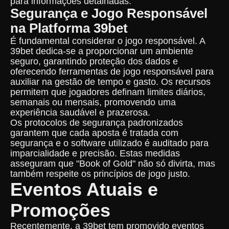
para informações detalhadas.
Segurança e Jogo Responsável
na Platforma 39bet
É fundamental considerar o jogo responsável. A
39bet dedica-se a proporcionar um ambiente
seguro, garantindo proteção dos dados e
oferecendo ferramentas de jogo responsável para
auxiliar na gestão de tempo e gasto. Os recursos
permitem que jogadores definam limites diários,
semanais ou mensais, promovendo uma
experiência saudável e prazerosa.
Os protocolos de segurança padronizados
garantem que cada aposta é tratada com
segurança e o software utilizado é auditado para
imparcialidade e precisão. Estas medidas
asseguram que "Book of Gold" não só divirta, mas
também respeite os princípios de jogo justo.
Eventos Atuais e
Promoções
Recentemente, a 39bet tem promovido eventos