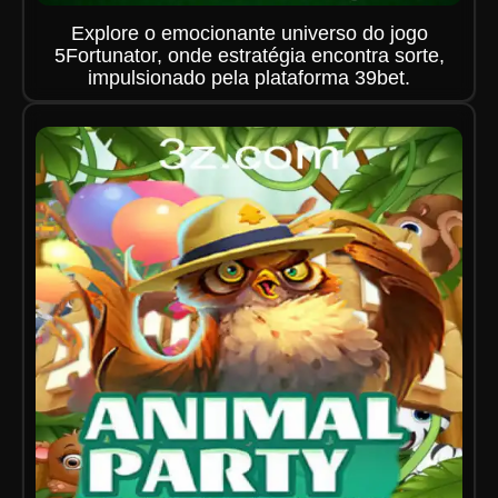
Explore o emocionante universo do jogo
5Fortunator, onde estratégia encontra sorte,
impulsionado pela plataforma 39bet.