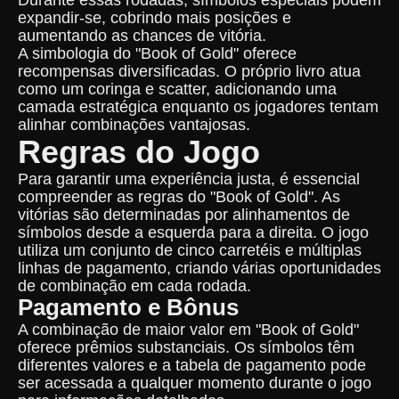
Durante essas rodadas, símbolos especiais podem
expandir-se, cobrindo mais posições e
aumentando as chances de vitória.
A simbologia do "Book of Gold" oferece
recompensas diversificadas. O próprio livro atua
como um coringa e scatter, adicionando uma
camada estratégica enquanto os jogadores tentam
alinhar combinações vantajosas.
Regras do Jogo
Para garantir uma experiência justa, é essencial
compreender as regras do "Book of Gold". As
vitórias são determinadas por alinhamentos de
símbolos desde a esquerda para a direita. O jogo
utiliza um conjunto de cinco carretéis e múltiplas
linhas de pagamento, criando várias oportunidades
de combinação em cada rodada.
Pagamento e Bônus
A combinação de maior valor em "Book of Gold"
oferece prêmios substanciais. Os símbolos têm
diferentes valores e a tabela de pagamento pode
ser acessada a qualquer momento durante o jogo