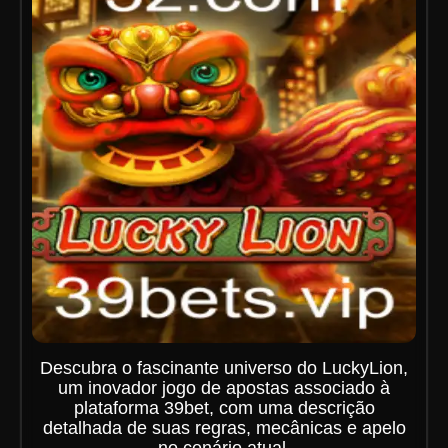
Descubra o fascinante universo do LuckyLion,
um inovador jogo de apostas associado à
plataforma 39bet, com uma descrição
detalhada de suas regras, mecânicas e apelo