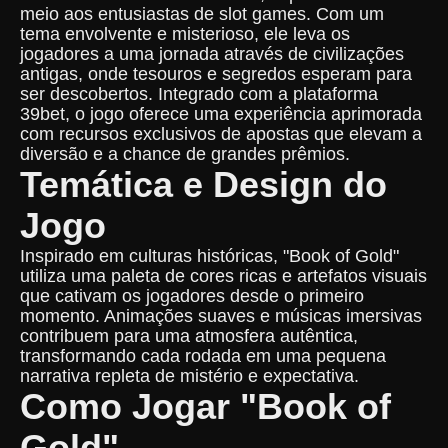
meio aos entusiastas de slot games. Com um
tema envolvente e misterioso, ele leva os
jogadores a uma jornada através de civilizações
antigas, onde tesouros e segredos esperam para
ser descobertos. Integrado com a plataforma
39bet, o jogo oferece uma experiência aprimorada
com recursos exclusivos de apostas que elevam a
diversão e a chance de grandes prêmios.
Temática e Design do
Jogo
Inspirado em culturas históricas, "Book of Gold"
utiliza uma paleta de cores ricas e artefatos visuais
que cativam os jogadores desde o primeiro
momento. Animações suaves e músicas imersivas
contribuem para uma atmosfera autêntica,
transformando cada rodada em uma pequena
narrativa repleta de mistério e expectativa.
Como Jogar "Book of
Gold"