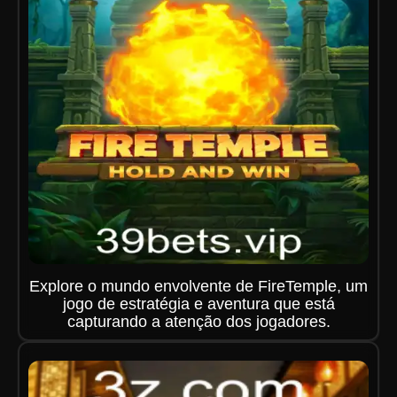
Explore o mundo envolvente de FireTemple, um
jogo de estratégia e aventura que está
capturando a atenção dos jogadores.