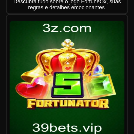
Descubra tudo sobre o jogo FortuneOx, suas
regras e detalhes emocionantes.