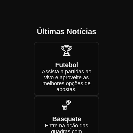
Últimas Notícias
🏆
Futebol
Assista a partidas ao
vivo e aproveite as
melhores opções de
apostas.
🏀
Basquete
Entre na ação das
quadras com