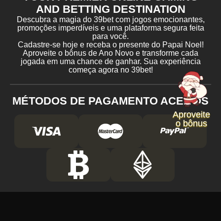
AND BETTING DESTINATION
Descubra a magia do 39bet com jogos emocionantes,
promoções imperdíveis e uma plataforma segura feita
para você.
Cadastre-se hoje e receba o presente do Papai Noel!
Aproveite o bônus de Ano Novo e transforme cada
jogada em uma chance de ganhar. Sua experiência
começa agora no 39bet!
MÉTODOS DE PAGAMENTO ACEITOS
Aproveite
o bônus