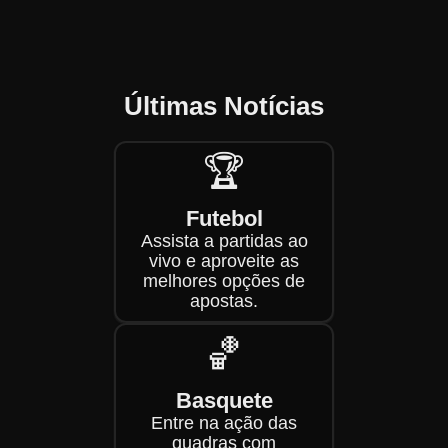
Últimas Notícias
🏆
Futebol
Assista a partidas ao
vivo e aproveite as
melhores opções de
apostas.
🏀
Basquete
Entre na ação das
quadras com