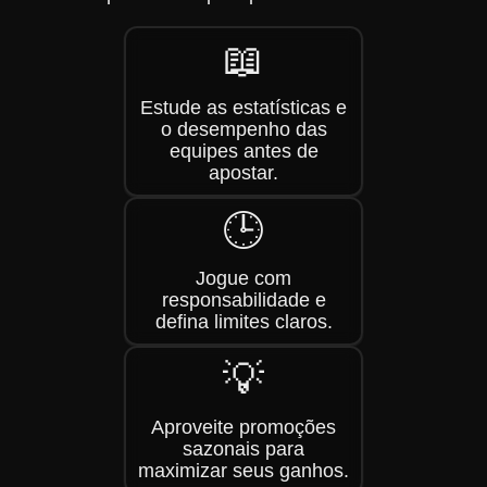
📖
Estude as estatísticas e
o desempenho das
equipes antes de
apostar.
🕒
Jogue com
responsabilidade e
defina limites claros.
💡
Aproveite promoções
sazonais para
maximizar seus ganhos.