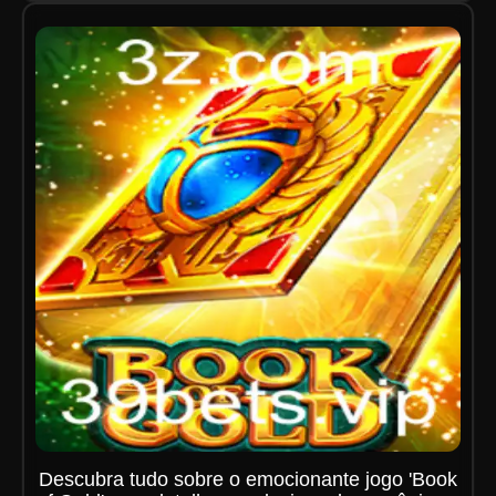
Descubra tudo sobre o emocionante jogo 'Book