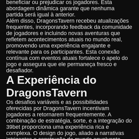
beneficiar ou prejudicar os jogadores. Esta
abordagem dinâmica garante que nenhuma
partida será igual à anterior.
Além disso, DragonsTavern recebeu atualizações
frequentes, incorporando feedback da comunidade
de jogadores e incluindo novas aventuras que
refletem acontecimentos atuais no mundo real,
promovendo uma experiência engajante e
relevante para os participantes. Esta conexão
contínua com eventos atuais fortalece o apelo do
jogo e assegura que ele permaneça fresco e
desafiador.
A Experiência do
DragonsTavern
Os desafios variáveis e as possibilidades
oferecidas por DragonsTavern incentivam
jogadores a retornarem frequentemente. A
combinação de estratégia, sorte, e a integração do
39bet proporciona uma experiência rica e
complexa. O design do jogo, aliado a narrativas