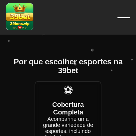
❄
❄
❄
❄
❄
❄
Por que escolher esportes na
❄
39bet
❄
❄
⚽
❄
❄
❄
Cobertura
Completa
Acompanhe uma
grande variedade de
esportes, incluindo