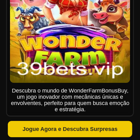
Descubra o mundo de WonderFarmBonusBuy,
um jogo inovador com mecânicas únicas e
envolventes, perfeito para quem busca emoção
e estratégia.
Jogue Agora e Descubra Surpresas