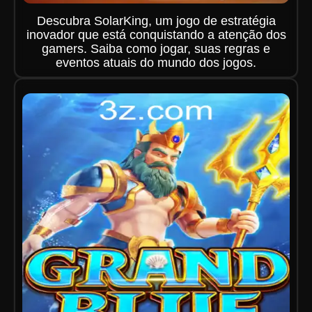
Descubra SolarKing, um jogo de estratégia
inovador que está conquistando a atenção dos
gamers. Saiba como jogar, suas regras e
eventos atuais do mundo dos jogos.