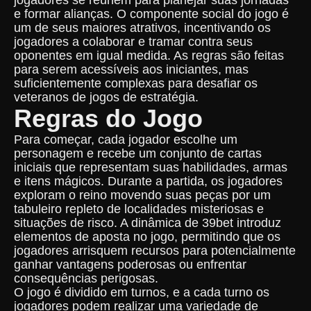
jogadores se reúnem para planejar suas jornadas
e formar alianças. O componente social do jogo é
um de seus maiores atrativos, incentivando os
jogadores a colaborar e tramar contra seus
oponentes em igual medida. As regras são feitas
para serem acessíveis aos iniciantes, mas
suficientemente complexas para desafiar os
veteranos de jogos de estratégia.
Regras do Jogo
Para começar, cada jogador escolhe um
personagem e recebe um conjunto de cartas
iniciais que representam suas habilidades, armas
e itens mágicos. Durante a partida, os jogadores
exploram o reino movendo suas peças por um
tabuleiro repleto de localidades misteriosas e
situações de risco. A dinâmica de 39bet introduz
elementos de aposta no jogo, permitindo que os
jogadores arrisquem recursos para potencialmente
ganhar vantagens poderosas ou enfrentar
consequências perigosas.
O jogo é dividido em turnos, e a cada turno os
jogadores podem realizar uma variedade de