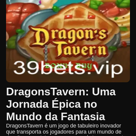
DragonsTavern: Uma
Jornada Épica no
Mundo da Fantasia
DragonsTavern é um jogo de tabuleiro inovador
que transporta os jogadores para um mundo de