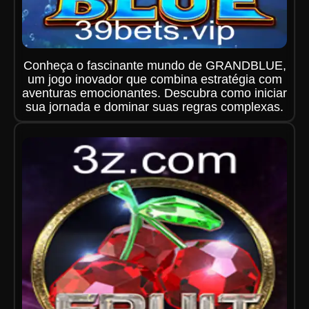
Conheça o fascinante mundo de GRANDBLUE,
um jogo inovador que combina estratégia com
aventuras emocionantes. Descubra como iniciar
sua jornada e dominar suas regras complexas.