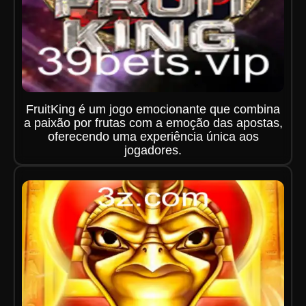
FruitKing é um jogo emocionante que combina
a paixão por frutas com a emoção das apostas,
oferecendo uma experiência única aos
jogadores.