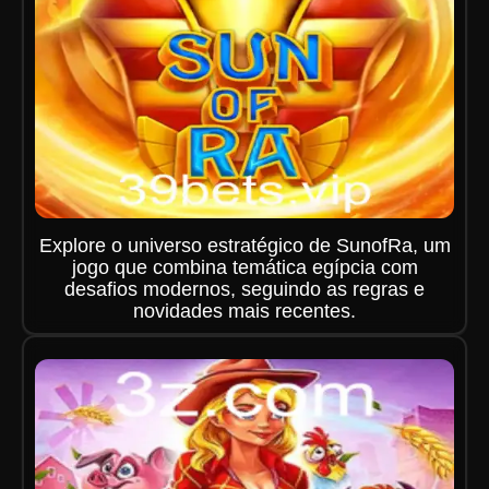
Explore o universo estratégico de SunofRa, um
jogo que combina temática egípcia com
desafios modernos, seguindo as regras e
novidades mais recentes.