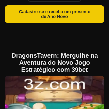
Cadastre-se e receba um presente
de Ano Novo
DragonsTavern: Mergulhe na
Aventura do Novo Jogo
Estratégico com 39bet