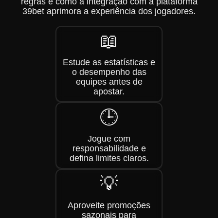
regras e como a integração com a plataforma
39bet aprimora a experiência dos jogadores.
📖
Estude as estatísticas e
o desempenho das
equipes antes de
apostar.
🕒
Jogue com
responsabilidade e
defina limites claros.
💡
Aproveite promoções
sazonais para