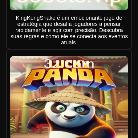
KingKongShake é um emocionante jogo de
estratégia que desafia jogadores a pensar
rapidamente e agir com precisão. Descubra
suas regras e como ele se conecta aos eventos
atuais.