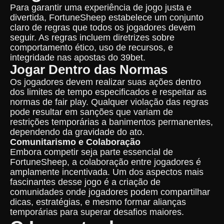
Para garantir uma experiência de jogo justa e
divertida, FortuneSheep estabelece um conjunto
claro de regras que todos os jogadores devem
seguir. As regras incluem diretrizes sobre
comportamento ético, uso de recursos, e
integridade nas apostas do 39bet.
Jogar Dentro das Normas
Os jogadores devem realizar suas ações dentro
dos limites de tempo especificados e respeitar as
normas de fair play. Qualquer violação das regras
pode resultar em sanções que variam de
restrições temporárias a banimentos permanentes,
dependendo da gravidade do ato.
Comunitarismo e Colaboração
Embora competir seja parte essencial de
FortuneSheep, a colaboração entre jogadores é
amplamente incentivada. Um dos aspectos mais
fascinantes desse jogo é a criação de
comunidades onde jogadores podem compartilhar
dicas, estratégias, e mesmo formar alianças
temporárias para superar desafios maiores.