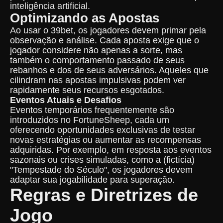
inteligência artificial.
Optimizando as Apostas
Ao usar o 39bet, os jogadores devem primar pela
observação e análise. Cada aposta exige que o
jogador considere não apenas a sorte, mas
também o comportamento passado de seus
rebanhos e dos de seus adversários. Aqueles que
cilindram nas apostas impulsivas podem ver
rapidamente seus recursos esgotados.
Eventos Atuais e Desafios
Eventos temporários frequentemente são
introduzidos no FortuneSheep, cada um
oferecendo oportunidades exclusivas de testar
novas estratégias ou aumentar as recompensas
adquiridas. Por exemplo, em resposta aos eventos
sazonais ou crises simuladas, como a (fictícia)
"Tempestade do Século", os jogadores devem
adaptar sua jogabilidade para superação.
Regras e Diretrizes de
Jogo