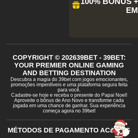
100% BÔNUS + 
EM
COPYRIGHT ©
2026
39BET - 39BET:
YOUR PREMIER ONLINE GAMING
AND BETTING DESTINATION
Descubra a magia do 39bet com jogos emocionantes,
promoções imperdíveis e uma plataforma segura feita
para você.
Cadastre-se hoje e receba o presente do Papai Noel!
Aproveite o bônus de Ano Novo e transforme cada
jogada em uma chance de ganhar. Sua experiência
começa agora no 39bet!
MÉTODOS DE PAGAMENTO ACEITOS