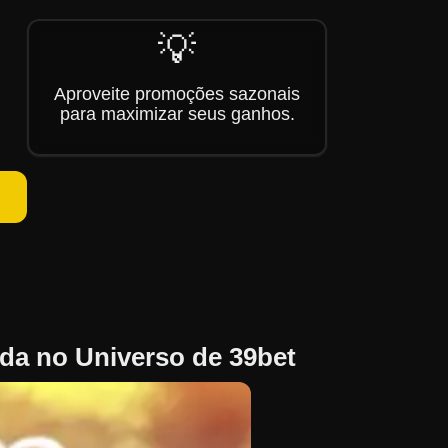
💡
Aproveite promoções sazonais
para maximizar seus ganhos.
a no Universo de 39bet