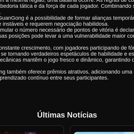
 a mesma região, uma batalha ocorre. As regras de co
sabedoria tática e da força de cada jogador. Combinando 
.
GuanGong é a possibilidade de formar alianças temporá
e instáveis e requerem negociação habilidosa.
mular o número necessário de pontos de vitória é decla
uas posições pode levar a uma vulnerabilidade maior con
tante crescimento, com jogadores participando de fóru
se tornando verdadeiros espetáculos de habilidade e es
mecânicas mantêm o jogo fresco e dinâmico, garantindo 
Gong também oferece prêmios atrativos, adicionando u
prendizado contínuo entre seus participantes.
Últimas Notícias