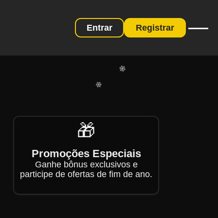
Entrar
Registrar
❄
❄
❄
🎁
❄
Promoções Especiais
Ganhe bônus exclusivos e
participe de ofertas de fim de ano.