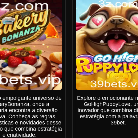
o empolgante universo de
Explore o emocionante 
eryBonanza, onde a
GoHighPuppyLove, u
aria encontra a diversão
inovador que combina d
iva. Conheça as regras,
estratégia com a palav
ísticas e novidades desse
39bet.
co que combina estratégia
e criatividade.