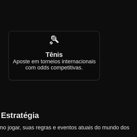
🎾
Tênis
Aposte em torneios internacionais
com odds competitivas.
Estratégia
mo jogar, suas regras e eventos atuais do mundo dos