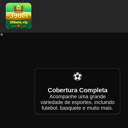
❄
❄
❄
⚽
Cobertura Completa
Acompanhe uma grande
variedade de esportes, incluindo
futebol, basquete e muito mais.