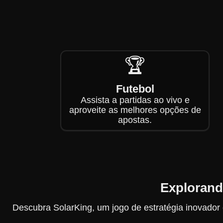
🏆
Futebol
Assista a partidas ao vivo e
aproveite as melhores opções de
apostas.
Explorand
Descubra SolarKing, um jogo de estratégia inovador