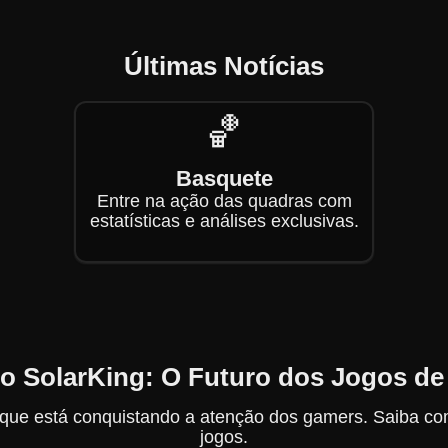
Últimas Notícias
🏀
Basquete
Entre na ação das quadras com
estatísticas e análises exclusivas.
o SolarKing: O Futuro dos Jogos de 
 que está conquistando a atenção dos gamers. Saiba co
jogos.