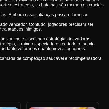
mbate envolvem o uso de dados para determinar o
sorte e estratégia, as batalhas são momentos cruciais
rias. Embora essas alianças possam fornecer
rado vencedor. Contudo, jogadores precisam ser
tra ataques inimigos.
ns online e discutindo estratégias inovadoras.
tratégia, atraindo espectadores de todo o mundo.
que tanto veteranos quanto novos jogadores
ma camada de competição saudável e recompensadora,