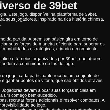
verso de 39bet
a. Este jogo, disponível na plataforma de 39bet,
 seus jogadores. Inspirado na rica história chinesa,
.
o da partida. A premissa básica gira em torno de
nciar suas forças de maneira eficiente para superar os
om habilidades estratégicas, criando um ambiente
line e torneios organizados por 39bet, que atraem
xpandem a comunidade de fãs do jogo.
 do jogo, cada participante recebe um conjunto de
o e ganhar pontos de vitória, que são obtidos através
. Jogadores devem alocar suas forças iniciais em
para um começo bem-sucedido.
as, recrutar forças adicionais e resolver combates. A
revisibilidade ao jogo.