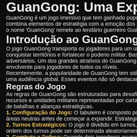
GuanGong: Uma Expe
GuanGong é um jogo imersivo que tem ganhado popular
combina elementos de estratégia com a emoção dos jo
o nome 'GuanGong' remete ao lendário guerreiro Gua
Introdução ao GuanGon
O jogo GuanGong transporta os jogadores para um uni
conquistar territórios e fortalecer o poderio militar
adversários. Um dos grandes atrativos do GuanGong n
envolvente para jogadores de todos os níveis.
Recentemente, a popularidade de GuanGong tem sido 
uma audiência global. Esses eventos não só destaca
Regras do Jogo
As regras de GuanGong são estruturadas para desafia
recursos e unidades militares representadas por cartas
de batalhas e alianças estratégicas.
1. Configuração do Jogo:
O tabuleiro é composto po
áreas neutras antes de começar a expandir. Estrate
2. Turnos Estratégicos:
O jogo é dividido em turnos,
ordem dos turnos pode ser determinada aleatoriament