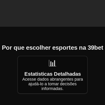
❄
❄
❄
❄
Por que escolher esportes na 39bet
📊
Estatísticas Detalhadas
Acesse dados abrangentes para
ajudá-lo a tomar decisões
informadas.