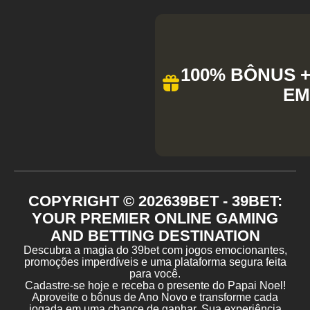
100% BÔNUS + 
EM
COPYRIGHT ©
2026
39BET - 39BET:
YOUR PREMIER ONLINE GAMING
AND BETTING DESTINATION
Descubra a magia do 39bet com jogos emocionantes,
promoções imperdíveis e uma plataforma segura feita
para você.
Cadastre-se hoje e receba o presente do Papai Noel!
Aproveite o bônus de Ano Novo e transforme cada
jogada em uma chance de ganhar. Sua experiência