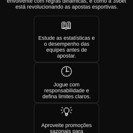
envolvente com regras dinâmicas, e como a 39bet
está revolucionando as apostas esportivas.
📖
Estude as estatísticas e
o desempenho das
equipes antes de
apostar.
🕒
Jogue com
responsabilidade e
defina limites claros.
💡
Aproveite promoções
sazonais para