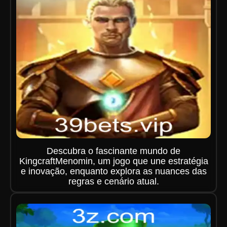
Descubra o fascinante mundo de
KingcraftMenomin, um jogo que une estratégia
e inovação, enquanto explora as nuances das
regras e cenário atual.