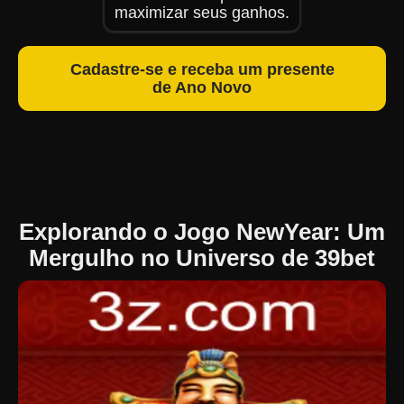
maximizar seus ganhos.
Cadastre-se e receba um presente
de Ano Novo
Explorando o Jogo NewYear: Um
Mergulho no Universo de 39bet