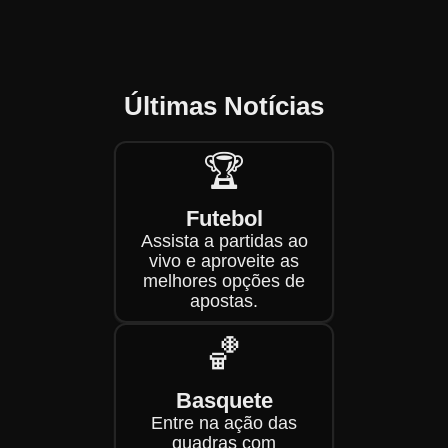
Últimas Notícias
🏆
Futebol
Assista a partidas ao
vivo e aproveite as
melhores opções de
apostas.
🏀
Basquete
Entre na ação das
quadras com