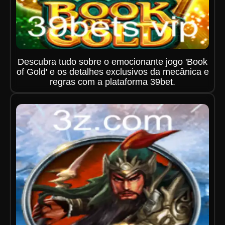
Descubra tudo sobre o emocionante jogo 'Book
of Gold' e os detalhes exclusivos da mecânica e
regras com a plataforma 39bet.