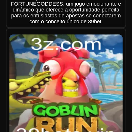
FORTUNEGODDESS, um jogo emocionante e
dinâmico que oferece a oportunidade perfeita
para os entusiastas de apostas se conectarem
com o conceito único de 39bet.