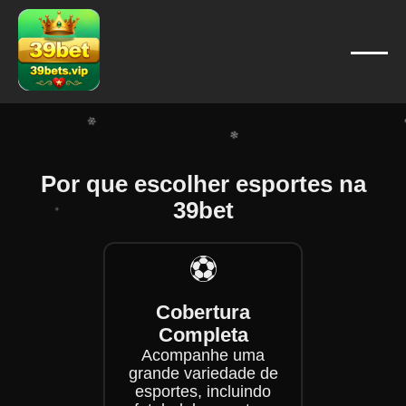
❄
❄
❄
❄
❄
❄
❄
Por que escolher esportes na
❄
39bet
❄
⚽
❄
❄
Cobertura
Completa
Acompanhe uma
grande variedade de
esportes, incluindo