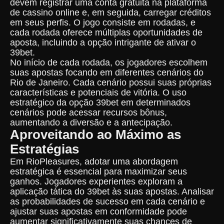
devem registrar uma conta gratuita na plataforma
de cassino online e, em seguida, carregar créditos
em seus perfis. O jogo consiste em rodadas, e
cada rodada oferece múltiplas oportunidades de
aposta, incluindo a opção intrigante de ativar o
39bet.
No início de cada rodada, os jogadores escolhem
suas apostas focando em diferentes cenários do
Rio de Janeiro. Cada cenário possui suas próprias
características e potenciais de vitória. O uso
estratégico da opção 39bet em determinados
cenários pode acessar recursos bônus,
aumentando a diversão e a antecipação.
Aproveitando ao Máximo as
Estratégias
Em RioPleasures, adotar uma abordagem
estratégica é essencial para maximizar seus
ganhos. Jogadores experientes exploram a
aplicação tática do 39bet às suas apostas. Analisar
as probabilidades de sucesso em cada cenário e
ajustar suas apostas em conformidade pode
aumentar significativamente suas chances de