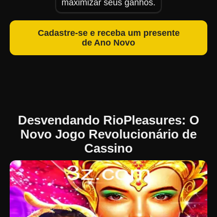
maximizar seus ganhos.
Cadastre-se e receba um presente
de Ano Novo
Desvendando RioPleasures: O
Novo Jogo Revolucionário de
Cassino