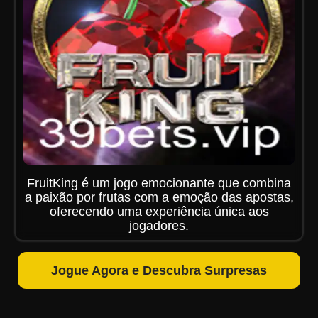
FruitKing é um jogo emocionante que combina
a paixão por frutas com a emoção das apostas,
oferecendo uma experiência única aos
jogadores.
Jogue Agora e Descubra Surpresas