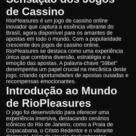
de Cassino
RioPleasures é um jogo de cassino online
inovador que captura a essência vibrante do
Brasil, agora disponível para os amantes de
apostas em todo o mundo. Com a popularidade
crescente dos jogos de cassino online,
RioPleasures se destaca como uma experiência
única que combina diversão, estratégia e a
emoção das apostas. A palavra-chave "39bet"
desempenha um papel crucial na mecânica deste
jogo, criando oportunidades de apostas ousadas e
recompensas emocionantes.
Introdução ao Mundo
de RioPleasures
O jogo foi desenvolvido para oferecer uma
experiência imersiva, destacando cenários
icônicos do Rio de Janeiro, como a Praia de
Copacabana, o Cristo Redentor e o vibrante