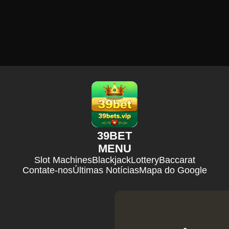
39BET
MENU
Slot Machines
Blackjack
Lottery
Baccarat
Contate-nos
Últimas Notícias
Mapa do Google