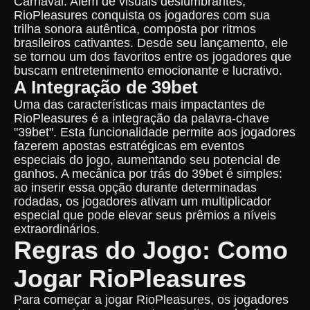
Carnaval. Além de visuais deslumbrantes,
RioPleasures conquista os jogadores com sua
trilha sonora autêntica, composta por ritmos
brasileiros cativantes. Desde seu lançamento, ele
se tornou um dos favoritos entre os jogadores que
buscam entretenimento emocionante e lucrativo.
A Integração de 39bet
Uma das características mais impactantes de
RioPleasures é a integração da palavra-chave
"39bet". Esta funcionalidade permite aos jogadores
fazerem apostas estratégicas em eventos
especiais do jogo, aumentando seu potencial de
ganhos. A mecânica por trás do 39bet é simples:
ao inserir essa opção durante determinadas
rodadas, os jogadores ativam um multiplicador
especial que pode elevar seus prêmios a níveis
extraordinários.
Regras do Jogo: Como
Jogar RioPleasures
Para começar a jogar RioPleasures, os jogadores