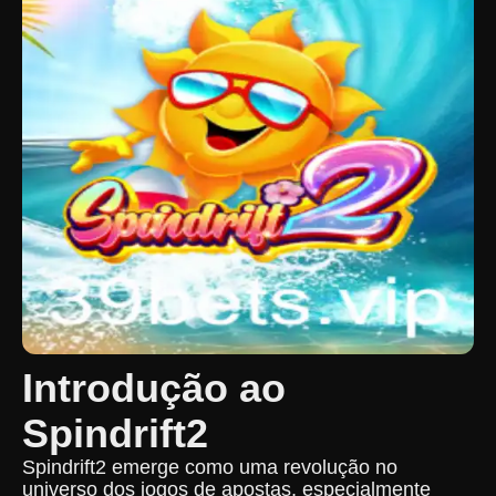
Introdução ao
Spindrift2
Spindrift2 emerge como uma revolução no
universo dos jogos de apostas, especialmente