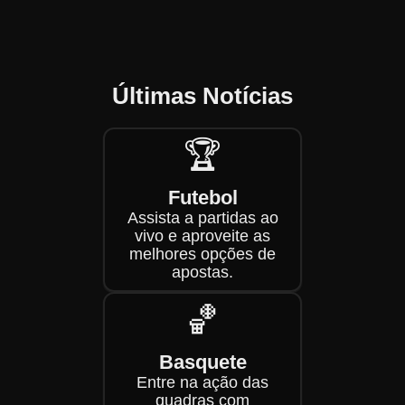
Últimas Notícias
🏆
Futebol
Assista a partidas ao
vivo e aproveite as
melhores opções de
apostas.
🏀
Basquete
Entre na ação das
quadras com