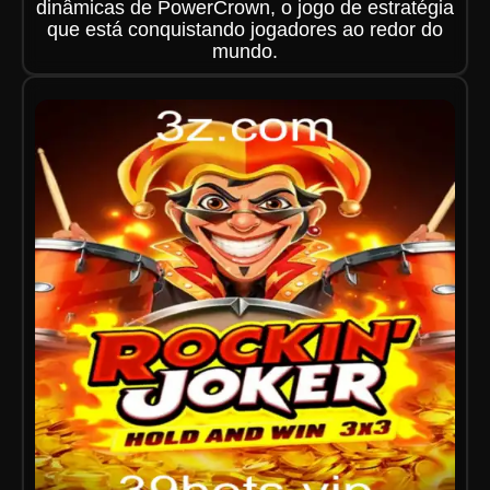
dinâmicas de PowerCrown, o jogo de estratégia
que está conquistando jogadores ao redor do
mundo.