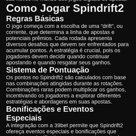
Como Jogar Spindrift2
Regras Básicas
O jogo começa com a escolha de uma "drift", ou
corrente, que determina a linha de apostas e
potenciais prêmios. Cada rodada apresenta
diversos desafios que devem ser enfrentados para
acumular pontos. A estratégia é crucial, pois os
jogadores devem decidir quando continuar
apostando e quando resgatar seus ganhos.
Sistema de Pontuação
Os pontos no Spindrift2 são calculados com base
nas combinações atingidas durante as rotações.
Combinações raras podem multiplicar os ganhos,
incentivando os jogadores a explorar diferentes
estratégias e abordagens em suas apostas.
Bonificações e Eventos
Especiais
A integração com a 39bet permite que Spindrift2
ofereça eventos especiais e bonificações que