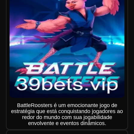
BattleRoosters é um emocionante jogo de
estratégia que está conquistando jogadores ao
redor do mundo com sua jogabilidade
envolvente e eventos dinâmicos.