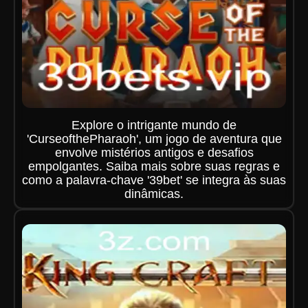
Explore o intrigante mundo de
'CurseofthePharaoh', um jogo de aventura que
envolve mistérios antigos e desafios
empolgantes. Saiba mais sobre suas regras e
como a palavra-chave '39bet' se integra às suas
dinâmicas.