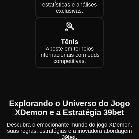
estatísticas e análises
exclusivas.
🎾
Tênis
Aposte em torneios
internacionais com odds
competitivas.
Explorando o Universo do Jogo
XDemon e a Estratégia 39bet
Descubra o emocionante mundo do jogo XDemon,
suas regras, estratégias e a inovadora abordagem
39bet.