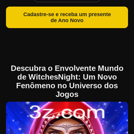
Cadastre-se e receba um presente
de Ano Novo
Descubra o Envolvente Mundo
de WitchesNight: Um Novo
Fenômeno no Universo dos
Jogos