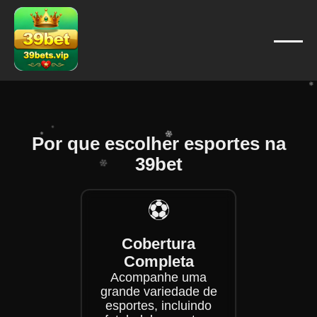
❄
❄
❄
❄
❄
❄
Por que escolher esportes na
❄
39bet
❄
❄
❄
⚽
❄
Cobertura
Completa
Acompanhe uma
grande variedade de
esportes, incluindo