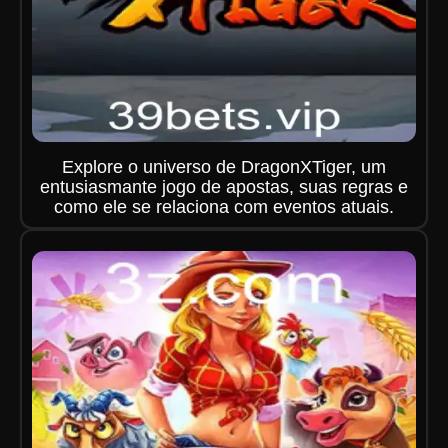
Explore o universo de DragonXTiger, um
entusiasmante jogo de apostas, suas regras e
como ele se relaciona com eventos atuais.