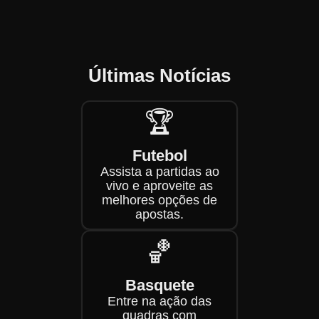
Últimas Notícias
🏆
Futebol
Assista a partidas ao
vivo e aproveite as
melhores opções de
apostas.
🏀
Basquete
Entre na ação das
quadras com