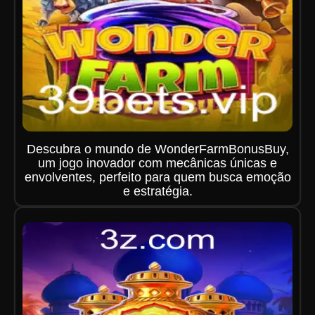
Descubra o mundo de WonderFarmBonusBuy,
um jogo inovador com mecânicas únicas e
envolventes, perfeito para quem busca emoção
e estratégia.