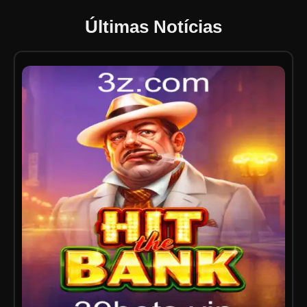
Últimas Notícias