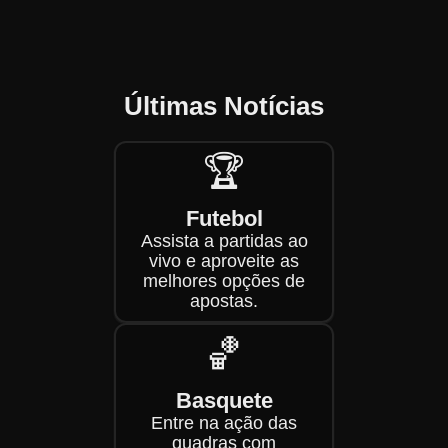
Últimas Notícias
🏆
Futebol
Assista a partidas ao
vivo e aproveite as
melhores opções de
apostas.
🏀
Basquete
Entre na ação das
quadras com