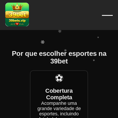
❄
❄
❄
❄
❄
❄
Por que escolher esportes na
❄
❄
39bet
❄
❄
⚽
❄
❄
Cobertura
Completa
Acompanhe uma
grande variedade de
esportes, incluindo