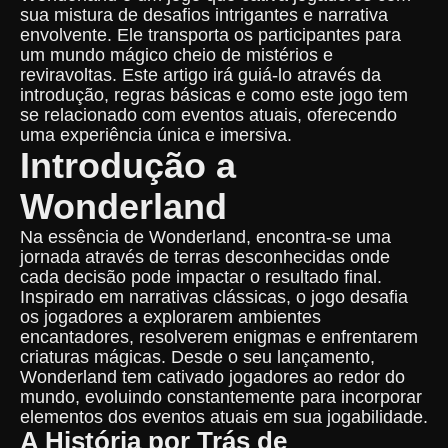
sua mistura de desafios intrigantes e narrativa
envolvente. Ele transporta os participantes para
um mundo mágico cheio de mistérios e
reviravoltas. Este artigo irá guiá-lo através da
introdução, regras básicas e como este jogo tem
se relacionado com eventos atuais, oferecendo
uma experiência única e imersiva.
Introdução a
Wonderland
Na essência de Wonderland, encontra-se uma
jornada através de terras desconhecidas onde
cada decisão pode impactar o resultado final.
Inspirado em narrativas clássicas, o jogo desafia
os jogadores a explorarem ambientes
encantadores, resolverem enigmas e enfrentarem
criaturas mágicas. Desde o seu lançamento,
Wonderland tem cativado jogadores ao redor do
mundo, evoluindo constantemente para incorporar
elementos dos eventos atuais em sua jogabilidade.
A História por Trás de