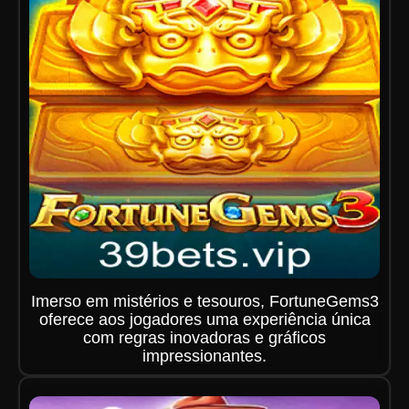
Imerso em mistérios e tesouros, FortuneGems3
oferece aos jogadores uma experiência única
com regras inovadoras e gráficos
impressionantes.