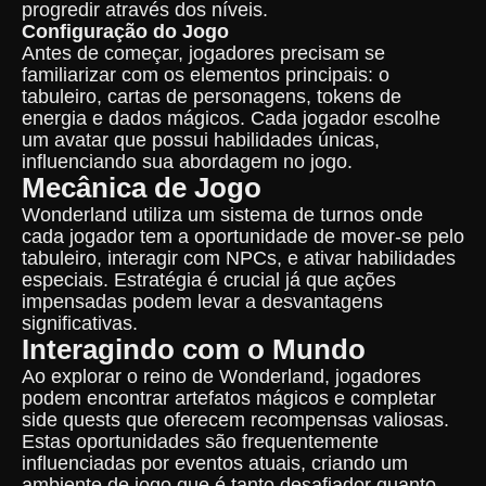
progredir através dos níveis.
Configuração do Jogo
Antes de começar, jogadores precisam se
familiarizar com os elementos principais: o
tabuleiro, cartas de personagens, tokens de
energia e dados mágicos. Cada jogador escolhe
um avatar que possui habilidades únicas,
influenciando sua abordagem no jogo.
Mecânica de Jogo
Wonderland utiliza um sistema de turnos onde
cada jogador tem a oportunidade de mover-se pelo
tabuleiro, interagir com NPCs, e ativar habilidades
especiais. Estratégia é crucial já que ações
impensadas podem levar a desvantagens
significativas.
Interagindo com o Mundo
Ao explorar o reino de Wonderland, jogadores
podem encontrar artefatos mágicos e completar
side quests que oferecem recompensas valiosas.
Estas oportunidades são frequentemente
influenciadas por eventos atuais, criando um
ambiente de jogo que é tanto desafiador quanto