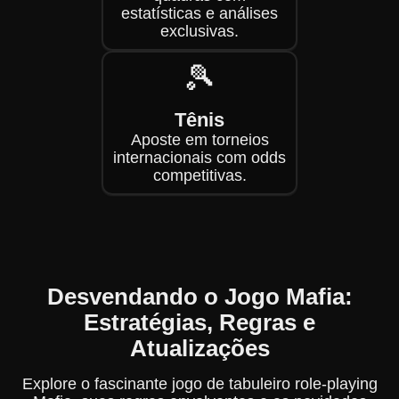
estatísticas e análises
exclusivas.
🎾
Tênis
Aposte em torneios
internacionais com odds
competitivas.
Desvendando o Jogo Mafia:
Estratégias, Regras e
Atualizações
Explore o fascinante jogo de tabuleiro role-playing