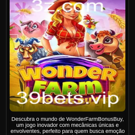
Descubra o mundo de WonderFarmBonusBuy,
um jogo inovador com mecânicas únicas e
envolventes, perfeito para quem busca emoção