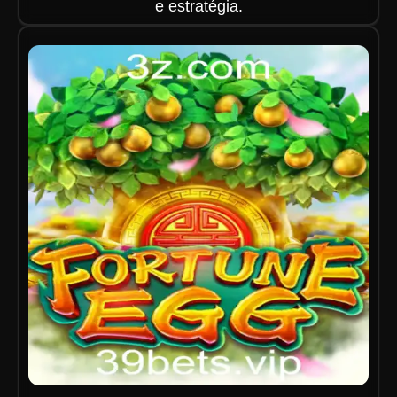
e estratégia.