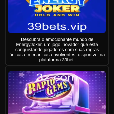
Descubra o emocionante mundo de
EnergyJoker, um jogo inovador que está
conquistando jogadores com suas regras
únicas e mecânicas envolventes, disponível na
plataforma 39bet.