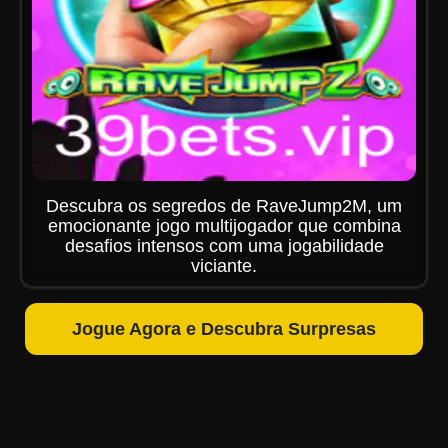
Descubra os segredos de RaveJump2M, um
emocionante jogo multijogador que combina
desafios intensos com uma jogabilidade
viciante.
Jogue Agora e Descubra Surpresas