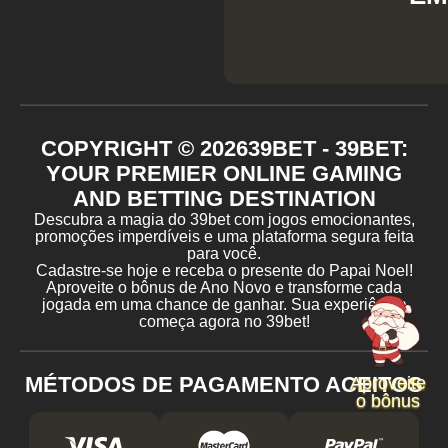
COPYRIGHT ©
2026
39BET - 39BET:
YOUR PREMIER ONLINE GAMING
AND BETTING DESTINATION
Descubra a magia do 39bet com jogos emocionantes,
promoções imperdíveis e uma plataforma segura feita
para você.
Cadastre-se hoje e receba o presente do Papai Noel!
Aproveite o bônus de Ano Novo e transforme cada
jogada em uma chance de ganhar. Sua experiência
começa agora no 39bet!
MÉTODOS DE PAGAMENTO ACEITOS
Aproveite
o bônus