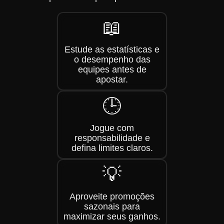
📖
Estude as estatísticas e
o desempenho das
equipes antes de
apostar.
🕒
Jogue com
responsabilidade e
defina limites claros.
💡
Aproveite promoções
sazonais para
maximizar seus ganhos.