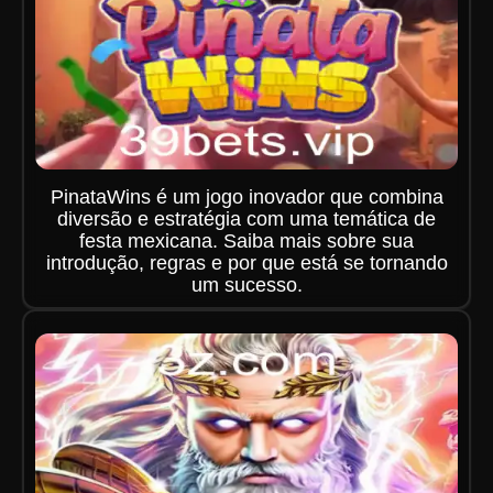
PinataWins é um jogo inovador que combina
diversão e estratégia com uma temática de
festa mexicana. Saiba mais sobre sua
introdução, regras e por que está se tornando
um sucesso.