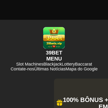
39BET
MENU
Slot Machines
Blackjack
Lottery
Baccarat
Contate-nos
Últimas Notícias
Mapa do Google
100% BÔNUS + 
EM