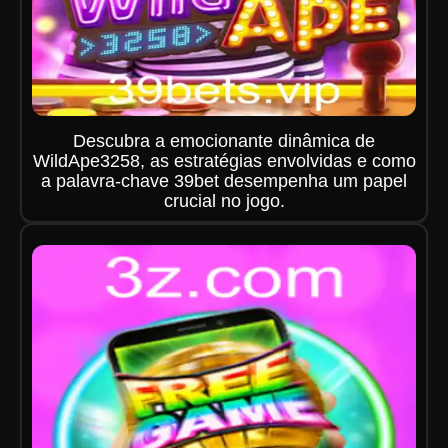
Descubra a emocionante dinâmica de
WildApe3258, as estratégias envolvidas e como
a palavra-chave 39bet desempenha um papel
crucial no jogo.