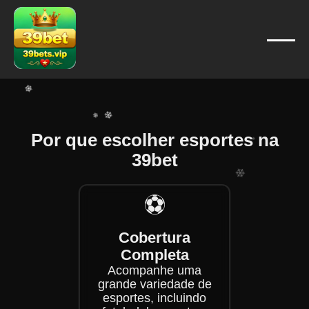
❄
❄
❄
❄
❄
❄
Por que escolher esportes na
❄
39bet
❄
❄
❄
⚽
❄
Cobertura
Completa
Acompanhe uma
grande variedade de
esportes, incluindo