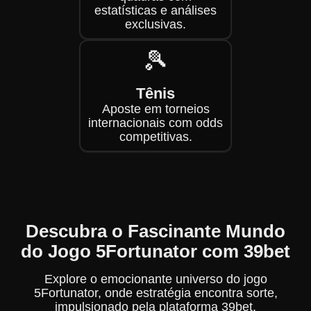
estatísticas e análises
exclusivas.
🎾
Tênis
Aposte em torneios
internacionais com odds
competitivas.
Descubra o Fascinante Mundo
do Jogo 5Fortunator com 39bet
Explore o emocionante universo do jogo
5Fortunator, onde estratégia encontra sorte,
impulsionado pela plataforma 39bet.