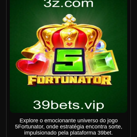
Explore o emocionante universo do jogo
5Fortunator, onde estratégia encontra sorte,
impulsionado pela plataforma 39bet.