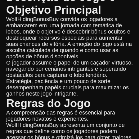
Objetivo Principal
WolfHidingBonusBuy convida os jogadores a
embarcarem em uma jornada com temática de
lobos, onde o objetivo é descobrir bônus ocultos e
desbloquear recursos especiais para aumentar
suas chances de vitória. A emoção do jogo está na
escolha calculada de quando e como usar as
opções de bônus disponíveis.
O jogador assume o papel de um caçador virtuoso,
navegando por cenários intrigantes e superando
obstáculos para capturar o lobo lendário.
Estratégia, paciência e um pouco de sorte
desempenham papéis cruciais para maximizar os
ganhos neste jogo intrigante.
Regras do Jogo
A compreensão das regras é essencial para
jogadores novatos e experientes.
WolfHidingBonusBuy apresenta um conjunto de
regras que define como os jogadores podem
acessar os bônus e otimizá-los para obter maiores