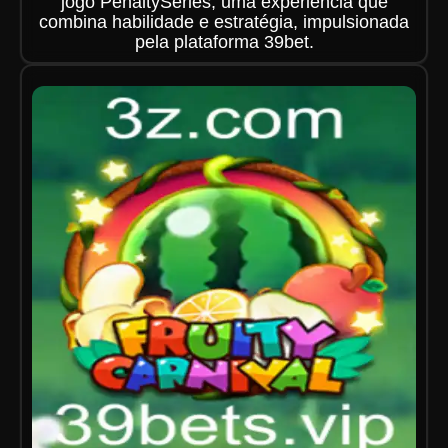
jogo PenaltySeries, uma experiência que
combina habilidade e estratégia, impulsionada
pela plataforma 39bet.