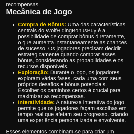
recompensas.
Mecânica de Jogo
Compra de Bônus:
Uma das características
centrais do WolfHidingBonusBuy é a
possibilidade de comprar bônus diretamente,
o que aumenta instantaneamente as chances
de sucesso. Os jogadores precisam decidir
estrategicamente quando comprar esses
bônus, considerando as probabilidades e os
recursos disponíveis.
Exploração:
Durante o jogo, os jogadores
exploram várias fases, cada uma com seus
próprios desafios e bônus potenciais.
Escolher os caminhos certos é crucial para
maximizar as recompensas.
Interatividade:
A natureza interativa do jogo
permite que os jogadores façam escolhas em
tempo real que afetam seu progresso, criando
uma experiência personalizada e envolvente.
Esses elementos combinam-se para criar um