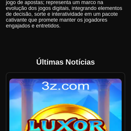
jogo de apostas; representa um marco na
evolução dos jogos digitais, integrando elementos
de decisão, sorte e interatividade em um pacote
cativante que promete manter os jogadores
engajados e entretidos.
Últimas Notícias