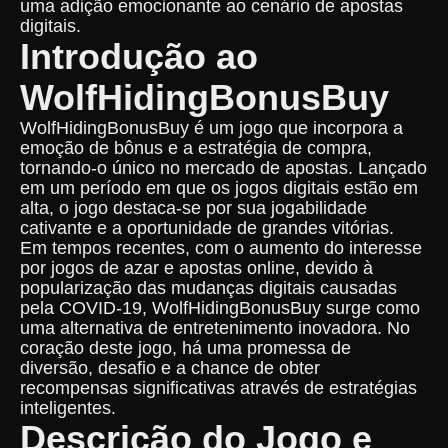
uma adição emocionante ao cenário de apostas
digitais.
Introdução ao
WolfHidingBonusBuy
WolfHidingBonusBuy é um jogo que incorpora a
emoção de bônus e a estratégia de compra,
tornando-o único no mercado de apostas. Lançado
em um período em que os jogos digitais estão em
alta, o jogo destaca-se por sua jogabilidade
cativante e a oportunidade de grandes vitórias.
Em tempos recentes, com o aumento do interesse
por jogos de azar e apostas online, devido à
popularização das mudanças digitais causadas
pela COVID-19, WolfHidingBonusBuy surge como
uma alternativa de entretenimento inovadora. No
coração deste jogo, há uma promessa de
diversão, desafio e a chance de obter
recompensas significativas através de estratégias
inteligentes.
Descrição do Jogo e