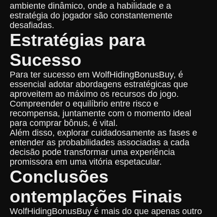
ambiente dinâmico, onde a habilidade e a
estratégia do jogador são constantemente
desafiadas.
Estratégias para
Sucesso
Para ter sucesso em WolfHidingBonusBuy, é
essencial adotar abordagens estratégicas que
aproveitem ao máximo os recursos do jogo.
Compreender o equilíbrio entre risco e
recompensa, juntamente com o momento ideal
para comprar bônus, é vital.
Além disso, explorar cuidadosamente as fases e
entender as probabilidades associadas a cada
decisão pode transformar uma experiência
promissora em uma vitória espetacular.
Conclusões
ontemplações Finais
WolfHidingBonusBuy é mais do que apenas outro