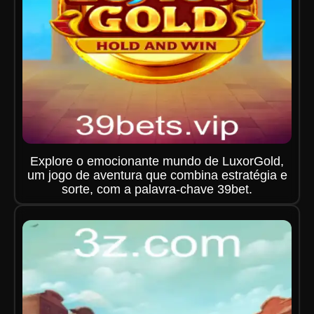
Explore o emocionante mundo de LuxorGold,
um jogo de aventura que combina estratégia e
sorte, com a palavra-chave 39bet.