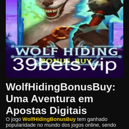
WolfHidingBonusBuy:
Uma Aventura em
Apostas Digitais
O jogo
WolfHidingBonusBuy
tem ganhado
popularidade no mundo dos jogos online, sendo