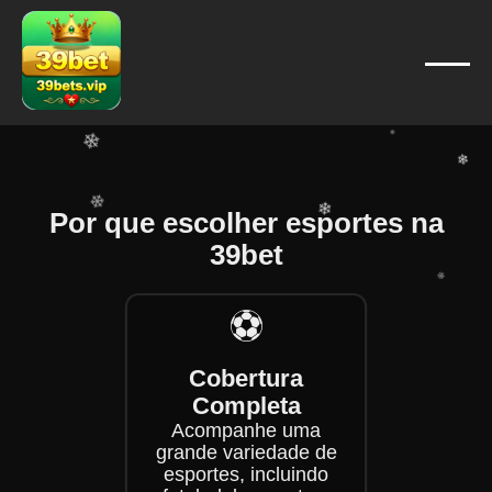
❄
❄
❄
❄
❄
Por que escolher esportes na
❄
❄
39bet
❄
❄
❄
⚽
Cobertura
❄
Completa
Acompanhe uma
grande variedade de
esportes, incluindo