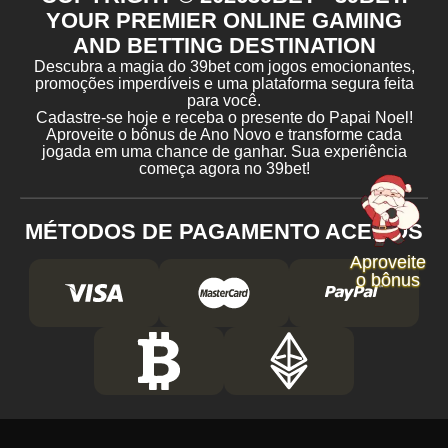
YOUR PREMIER ONLINE GAMING
AND BETTING DESTINATION
Descubra a magia do 39bet com jogos emocionantes,
promoções imperdíveis e uma plataforma segura feita
para você.
Cadastre-se hoje e receba o presente do Papai Noel!
Aproveite o bônus de Ano Novo e transforme cada
jogada em uma chance de ganhar. Sua experiência
começa agora no 39bet!
MÉTODOS DE PAGAMENTO ACEITOS
Aproveite
o bônus