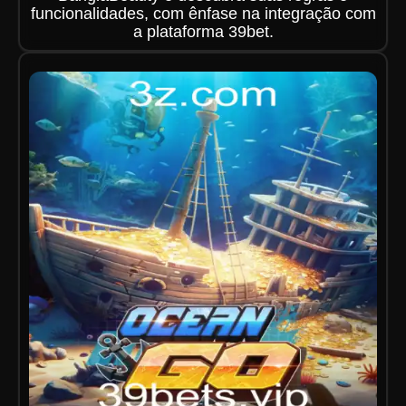
funcionalidades, com ênfase na integração com
a plataforma 39bet.