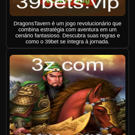
DragonsTavern é um jogo revolucionário que
combina estratégia com aventura em um
cenário fantasioso. Descubra suas regras e
como o 39bet se integra à jornada.