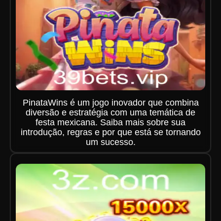
PinataWins é um jogo inovador que combina
diversão e estratégia com uma temática de
festa mexicana. Saiba mais sobre sua
introdução, regras e por que está se tornando
um sucesso.