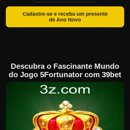
Cadastre-se e receba um presente
de Ano Novo
Descubra o Fascinante Mundo
do Jogo 5Fortunator com 39bet