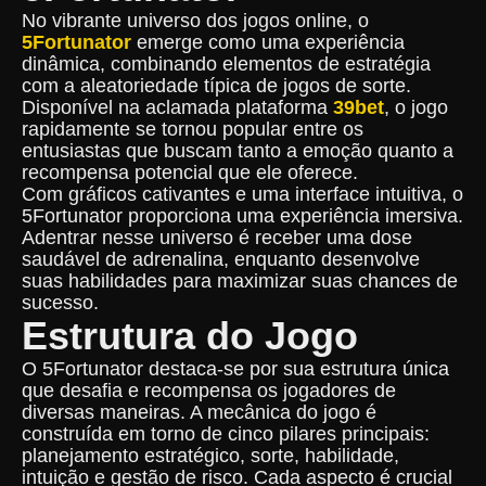
No vibrante universo dos jogos online, o
5Fortunator
emerge como uma experiência
dinâmica, combinando elementos de estratégia
com a aleatoriedade típica de jogos de sorte.
Disponível na aclamada plataforma
39bet
, o jogo
rapidamente se tornou popular entre os
entusiastas que buscam tanto a emoção quanto a
recompensa potencial que ele oferece.
Com gráficos cativantes e uma interface intuitiva, o
5Fortunator proporciona uma experiência imersiva.
Adentrar nesse universo é receber uma dose
saudável de adrenalina, enquanto desenvolve
suas habilidades para maximizar suas chances de
sucesso.
Estrutura do Jogo
O 5Fortunator destaca-se por sua estrutura única
que desafia e recompensa os jogadores de
diversas maneiras. A mecânica do jogo é
construída em torno de cinco pilares principais:
planejamento estratégico, sorte, habilidade,
intuição e gestão de risco. Cada aspecto é crucial