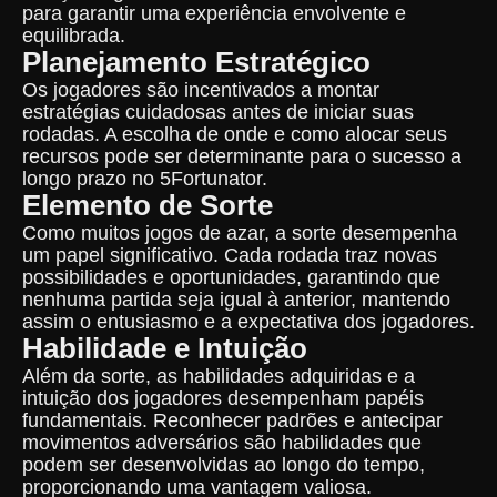
para garantir uma experiência envolvente e
equilibrada.
Planejamento Estratégico
Os jogadores são incentivados a montar
estratégias cuidadosas antes de iniciar suas
rodadas. A escolha de onde e como alocar seus
recursos pode ser determinante para o sucesso a
longo prazo no 5Fortunator.
Elemento de Sorte
Como muitos jogos de azar, a sorte desempenha
um papel significativo. Cada rodada traz novas
possibilidades e oportunidades, garantindo que
nenhuma partida seja igual à anterior, mantendo
assim o entusiasmo e a expectativa dos jogadores.
Habilidade e Intuição
Além da sorte, as habilidades adquiridas e a
intuição dos jogadores desempenham papéis
fundamentais. Reconhecer padrões e antecipar
movimentos adversários são habilidades que
podem ser desenvolvidas ao longo do tempo,
proporcionando uma vantagem valiosa.