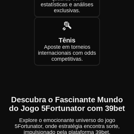
estatísticas e análises
exclusivas.
🎾
Tênis
Aposte em torneios
internacionais com odds
competitivas.
Descubra o Fascinante Mundo
do Jogo 5Fortunator com 39bet
Explore o emocionante universo do jogo
5Fortunator, onde estratégia encontra sorte,
impulsionado pela plataforma 39bet.