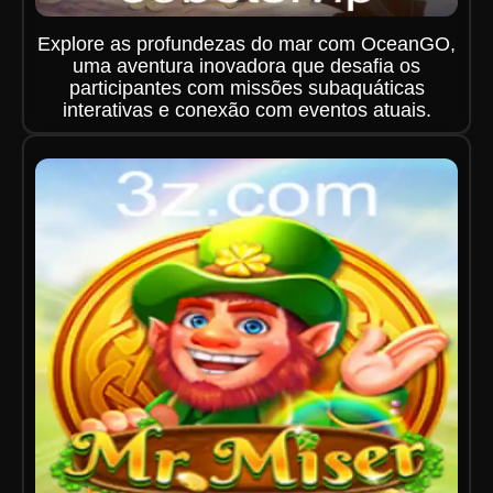
Explore as profundezas do mar com OceanGO,
uma aventura inovadora que desafia os
participantes com missões subaquáticas
interativas e conexão com eventos atuais.