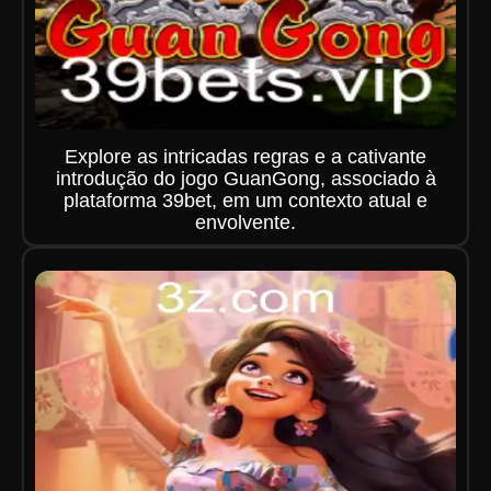
Explore as intricadas regras e a cativante
introdução do jogo GuanGong, associado à
plataforma 39bet, em um contexto atual e
envolvente.