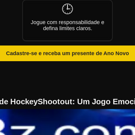
🕒
Jogue com responsabilidade e
defina limites claros.
Cadastre-se e receba um presente de Ano Novo
de HockeyShootout: Um Jogo Emoci