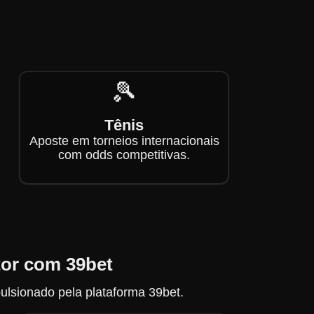
🎾
Tênis
Aposte em torneios internacionais
com odds competitivas.
or com 39bet
pulsionado pela plataforma 39bet.