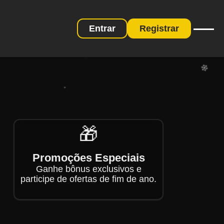
❄
❄
Entrar
Registrar
❄
❄
❄
🎁
❄
Promoções Especiais
Ganhe bônus exclusivos e
participe de ofertas de fim de ano.