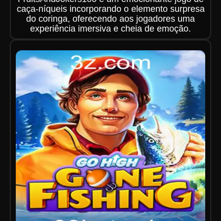
caça-níqueis incorporando o elemento surpresa
do coringa, oferecendo aos jogadores uma
experiência imersiva e cheia de emoção.