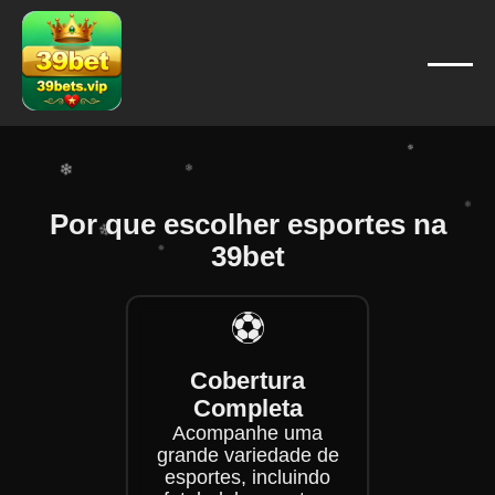
❄
❄
❄
❄
Por que escolher esportes na
39bet
❄
❄
❄
❄
❄
⚽
❄
Cobertura
Completa
Acompanhe uma
grande variedade de
esportes, incluindo