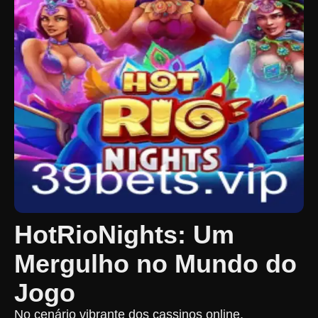
HotRioNights: Um
Mergulho no Mundo do
Jogo
No cenário vibrante dos cassinos online,