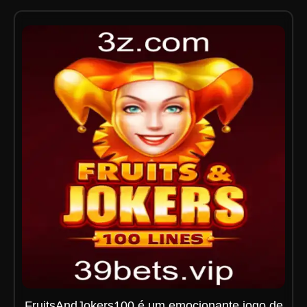
FruitsAndJokers100 é um emocionante jogo de