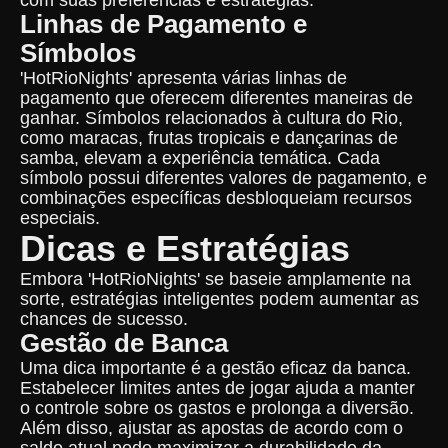
com suas preferências e estratégias.
Linhas de Pagamento e
Símbolos
'HotRioNights' apresenta várias linhas de
pagamento que oferecem diferentes maneiras de
ganhar. Símbolos relacionados à cultura do Rio,
como maracas, frutas tropicais e dançarinas de
samba, elevam a experiência temática. Cada
símbolo possui diferentes valores de pagamento, e
combinações específicas desbloqueiam recursos
especiais.
Dicas e Estratégias
Embora 'HotRioNights' se baseie amplamente na
sorte, estratégias inteligentes podem aumentar as
chances de sucesso.
Gestão de Banca
Uma dica importante é a gestão eficaz da banca.
Estabelecer limites antes de jogar ajuda a manter
o controle sobre os gastos e prolonga a diversão.
Além disso, ajustar as apostas de acordo com o