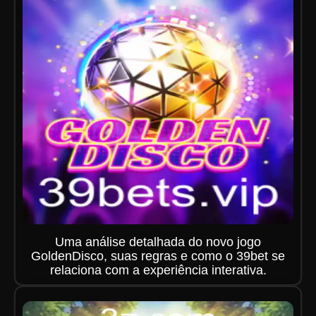
Uma análise detalhada do novo jogo
GoldenDisco, suas regras e como o 39bet se
relaciona com a experiência interativa.