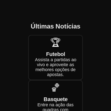
Últimas Notícias
🏆
Futebol
Assista a partidas ao
vivo e aproveite as
melhores opções de
apostas.
🏀
Basquete
Entre na ação das
quadras com