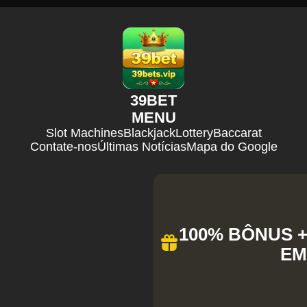
39BET
MENU
Slot Machines
Blackjack
Lottery
Baccarat
Contate-nos
Últimas Notícias
Mapa do Google
100% BÔNUS + 
EM