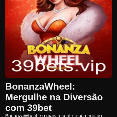
BonanzaWheel:
Mergulhe na Diversão
com 39bet
BonanzaWheel é o mais recente fenômeno no