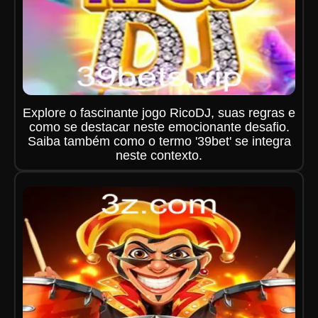
Explore o fascinante jogo RicoDJ, suas regras e
como se destacar neste emocionante desafio.
Saiba também como o termo '39bet' se integra
neste contexto.