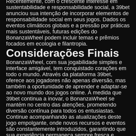
Recentemente, com o crescente interesse em
sustentabilidade e responsabilidade social, a 39bet
anunciou sua intenção de incorporar elementos de
responsabilidade social em seus jogos. Dados os
eventos climáticos globais e a pressão por práticas
mais sustentáveis, futuras edições do
BonanzaWheel podem incluir temas e prêmios
focados em ecologia e filantropia.
Considerações Finais
BonanzaWheel, com sua jogabilidade simples e
interface amigável, tem conquistado corações em
todo o mundo. Através da plataforma 39bet,
oferece aos jogadores não apenas diversão, mas
também a oportunidade de aprender e adaptar-se
ao novo mundo dos jogos online. À medida que
39bet continua a inovar, o BonanzaWheel se
mantém no centro das atenções, prometendo
diversão contínua para todos os entusiastas.
Continue acompanhando as atualizações deste
jogo empolgante, onde novos recursos e eventos
são constantemente introduzidos, garantindo que
sua experiência permaneça sempre fresca e