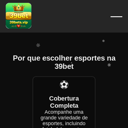
❄
❄
❄
❄
❄
❄
❄
❄
Por que escolher esportes na
39bet
❄
❄
⚽
❄
❄
❄
Cobertura
Completa
Acompanhe uma
grande variedade de
esportes, incluindo