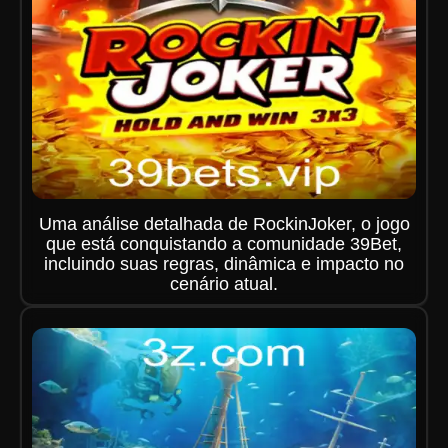
Uma análise detalhada de RockinJoker, o jogo
que está conquistando a comunidade 39Bet,
incluindo suas regras, dinâmica e impacto no
cenário atual.