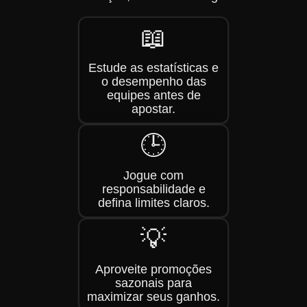
📖
Estude as estatísticas e
o desempenho das
equipes antes de
apostar.
🕒
Jogue com
responsabilidade e
defina limites claros.
💡
Aproveite promoções
sazonais para
maximizar seus ganhos.