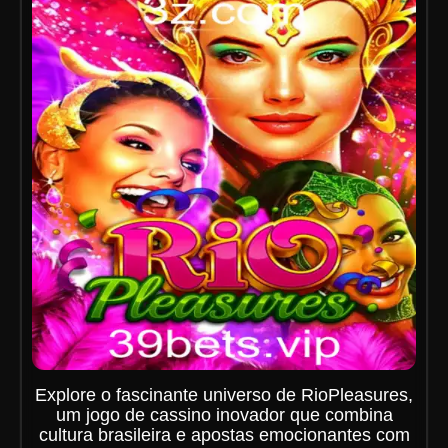
Explore o fascinante universo de RioPleasures,
um jogo de cassino inovador que combina
cultura brasileira e apostas emocionantes com