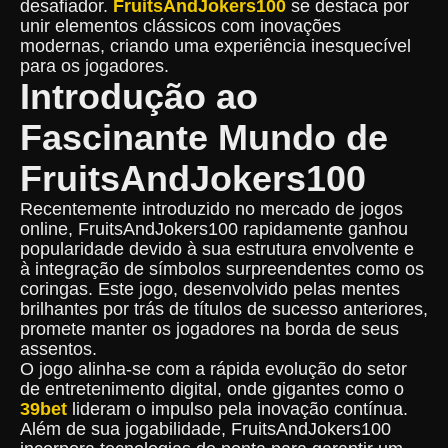
desafiador.
FruitsAndJokers100
se destaca por
unir elementos clássicos com inovações
modernas, criando uma experiência inesquecível
para os jogadores.
Introdução ao
Fascinante Mundo de
FruitsAndJokers100
Recentemente introduzido no mercado de jogos
online, FruitsAndJokers100 rapidamente ganhou
popularidade devido à sua estrutura envolvente e
à integração de símbolos surpreendentes como os
coringas. Este jogo, desenvolvido pelas mentes
brilhantes por trás de títulos de sucesso anteriores,
promete manter os jogadores na borda de seus
assentos.
O jogo alinha-se com a rápida evolução do setor
de entretenimento digital, onde gigantes como o
39bet
lideram o impulso pela inovação contínua.
Além de sua jogabilidade, FruitsAndJokers100