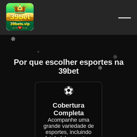
❄
❄
❄
❄
❄
❄
❄
❄
Por que escolher esportes na
❄
39bet
❄
❄
⚽
❄
❄
Cobertura
Completa
Acompanhe uma
grande variedade de
esportes, incluindo