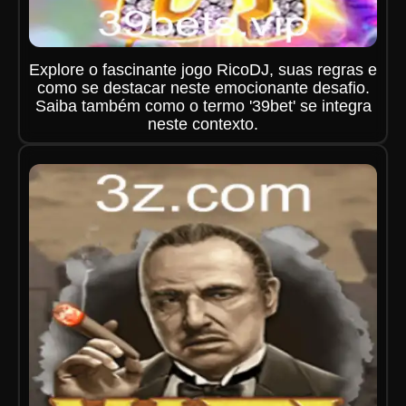
Explore o fascinante jogo RicoDJ, suas regras e
como se destacar neste emocionante desafio.
Saiba também como o termo '39bet' se integra
neste contexto.