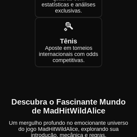
estatísticas e análises
exclusivas.
🎾
Tênis
Aposte em torneios
internacionais com odds
competitivas.
Descubra o Fascinante Mundo
de MadHitWildAlice
Um mergulho profundo no emocionante universo
do jogo MadHitWildAlice, explorando sua
introdução, mecânica e regras.