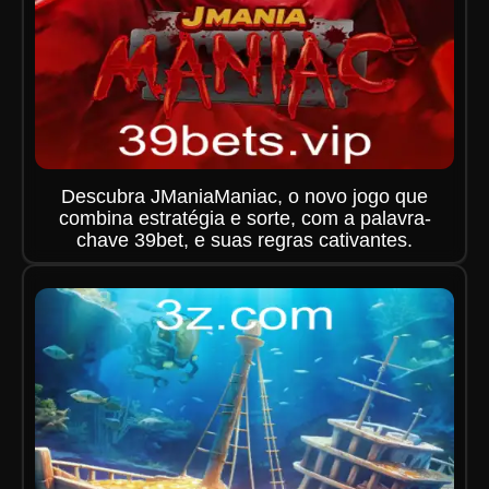
Descubra JManiaManiac, o novo jogo que
combina estratégia e sorte, com a palavra-
chave 39bet, e suas regras cativantes.