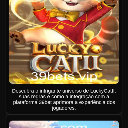
Descubra o intrigante universo de LuckyCatII,
suas regras e como a integração com a
plataforma 39bet aprimora a experiência dos
jogadores.