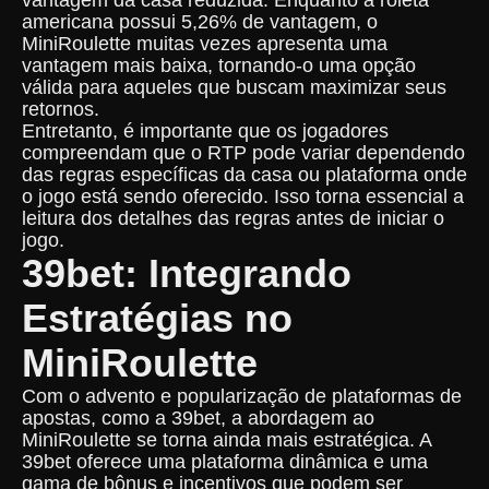
vantagem da casa reduzida. Enquanto a roleta
americana possui 5,26% de vantagem, o
MiniRoulette muitas vezes apresenta uma
vantagem mais baixa, tornando-o uma opção
válida para aqueles que buscam maximizar seus
retornos.
Entretanto, é importante que os jogadores
compreendam que o RTP pode variar dependendo
das regras específicas da casa ou plataforma onde
o jogo está sendo oferecido. Isso torna essencial a
leitura dos detalhes das regras antes de iniciar o
jogo.
39bet: Integrando
Estratégias no
MiniRoulette
Com o advento e popularização de plataformas de
apostas, como a 39bet, a abordagem ao
MiniRoulette se torna ainda mais estratégica. A
39bet oferece uma plataforma dinâmica e uma
gama de bônus e incentivos que podem ser