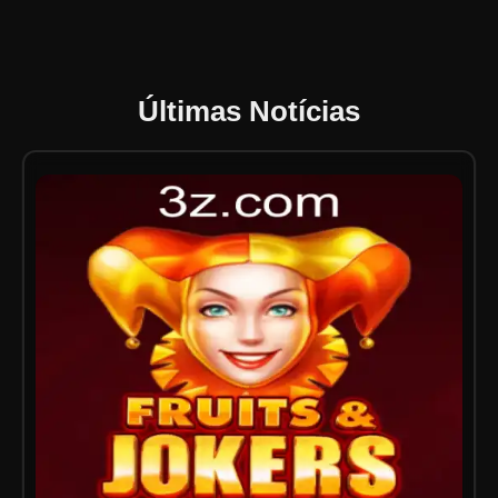
Últimas Notícias