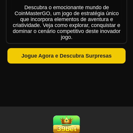
Descubra o emocionante mundo de
CoinMasterGO, um jogo de estratégia único
que incorpora elementos de aventura e
criatividade. Veja como explorar, conquistar e
dominar o cenário competitivo deste inovador
jogo.
Jogue Agora e Descubra Surpresas