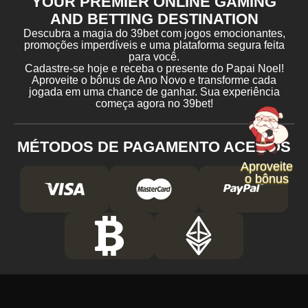
YOUR PREMIER ONLINE GAMING
AND BETTING DESTINATION
Descubra a magia do 39bet com jogos emocionantes,
promoções imperdíveis e uma plataforma segura feita
para você.
Cadastre-se hoje e receba o presente do Papai Noel!
Aproveite o bônus de Ano Novo e transforme cada
jogada em uma chance de ganhar. Sua experiência
começa agora no 39bet!
MÉTODOS DE PAGAMENTO ACEITOS
Aproveite
o bônus