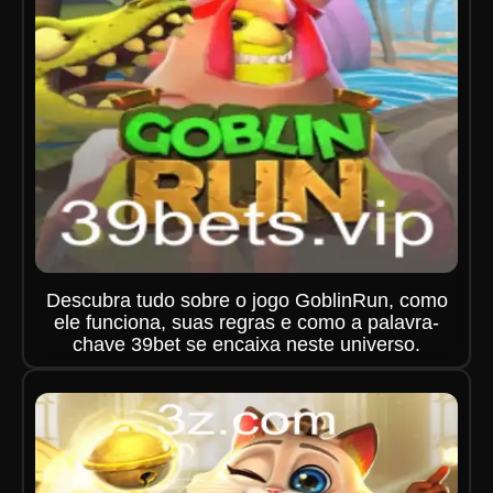
Descubra tudo sobre o jogo GoblinRun, como
ele funciona, suas regras e como a palavra-
chave 39bet se encaixa neste universo.