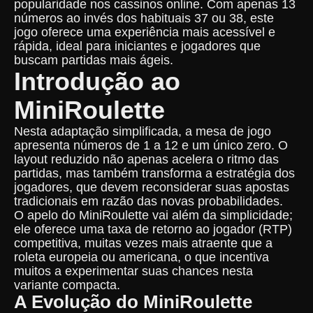
popularidade nos cassinos online. Com apenas 13
números ao invés dos habituais 37 ou 38, este
jogo oferece uma experiência mais acessível e
rápida, ideal para iniciantes e jogadores que
buscam partidas mais ágeis.
Introdução ao
MiniRoulette
Nesta adaptação simplificada, a mesa de jogo
apresenta números de 1 a 12 e um único zero. O
layout reduzido não apenas acelera o ritmo das
partidas, mas também transforma a estratégia dos
jogadores, que devem reconsiderar suas apostas
tradicionais em razão das novas probabilidades.
O apelo do MiniRoulette vai além da simplicidade;
ele oferece uma taxa de retorno ao jogador (RTP)
competitiva, muitas vezes mais atraente que a
roleta europeia ou americana, o que incentiva
muitos a experimentar suas chances nesta
variante compacta.
A Evolução do MiniRoulette