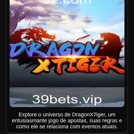
Explore o universo de DragonXTiger, um
entusiasmante jogo de apostas, suas regras e
como ele se relaciona com eventos atuais.